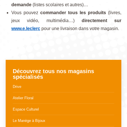
demande
(listes scolaires et autres)…
Vous pouvez
commander tous les produits
(livres,
jeux vidéo, multimédia…)
directement sur
www.e.leclerc
pour une livraison dans votre magasin.
Découvrez tous nos magasins
spécialisés
Drive
Atelier Floral
Espace Culturel
Le Manège à Bijoux